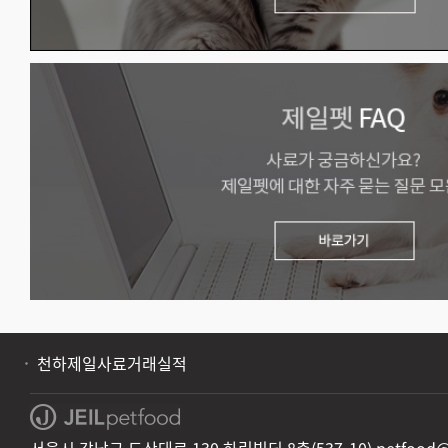
천하제일사료거래실적
서울시 강남구 도산대로 130 하림빌딩 8층(537-10) petfood@jei