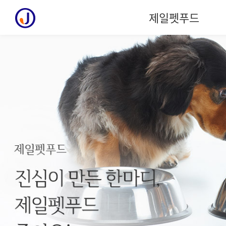
제일펫푸드