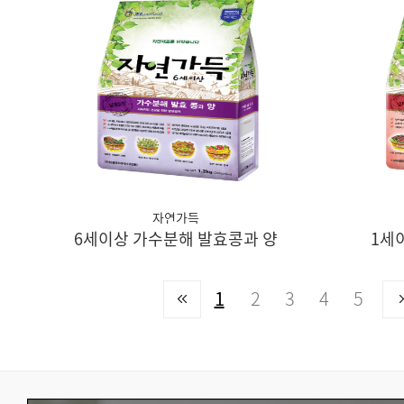
자연가득
6세이상 가수분해 발효콩과 양
1세
1
2
3
4
5