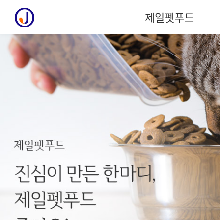
제일펫푸드