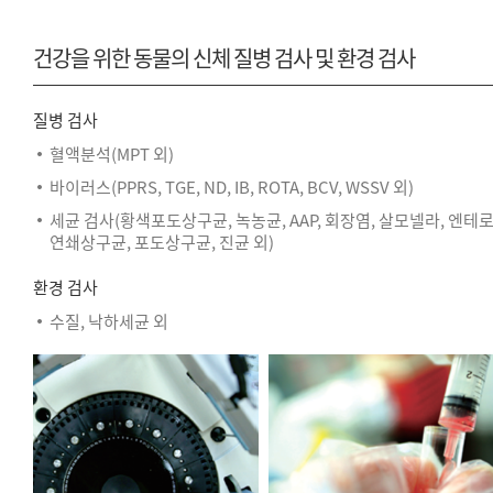
건강을 위한 동물의 신체 질병 검사 및 환경 검사
질병 검사
혈액분석(MPT 외)
바이러스(PPRS, TGE, ND, IB, ROTA, BCV, WSSV 외)
세균 검사(황색포도상구균, 녹농균, AAP, 회장염, 살모넬라, 엔테
연쇄상구균, 포도상구균, 진균 외)
환경 검사
수질, 낙하세균 외