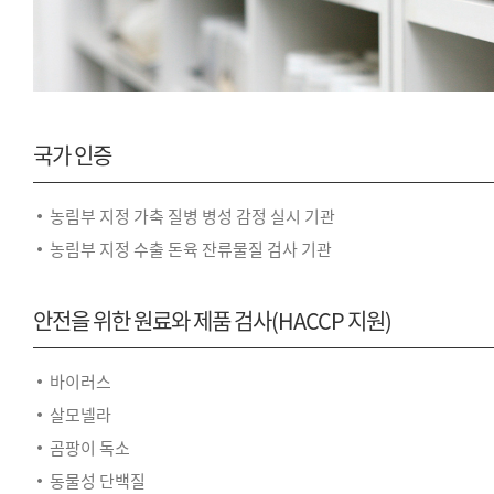
국가 인증
농림부 지정 가축 질병 병성 감정 실시 기관
농림부 지정 수출 돈육 잔류물질 검사 기관
안전을 위한 원료와 제품 검사
(HACCP 지원)
바이러스
살모넬라
곰팡이 독소
동물성 단백질